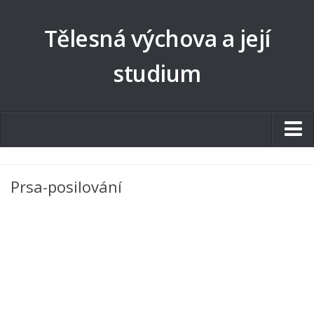
Tělesná výchova a její
studium
Studentské.cz
Prsa-posilování
Tematické okruhy
Angličtina
Art
Biologie
Catering a Gastronomie
Český jazyk