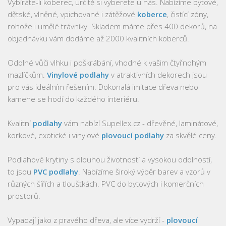
Vybíráte-li koberec, určitě si vyberete u nás. Nabízíme bytové,
dětské, vlněné, vpichované i zátěžové
koberce
, čistící zóny,
rohože i umělé trávníky. Skladem máme přes 400 dekorů, na
objednávku vám dodáme až 2000 kvalitních koberců.
Odolné vůči vlhku i poškrábání, vhodné k vašim čtyřnohým
mazlíčkům.
Vinylové podlahy
v atraktivních dekorech jsou
pro vás ideálním řešením. Dokonalá imitace dřeva nebo
kamene se hodí do každého interiéru.
Kvalitní
podlahy
vám nabízí Supellex.cz - dřevěné, laminátové,
korkové, exotické i vinylové
plovoucí podlahy
za skvělé ceny.
Podlahové krytiny s dlouhou životností a vysokou odolností,
to jsou
PVC podlahy
. Nabízíme široký výběr barev a vzorů v
různých šířích a tloušťkách. PVC do bytových i komerčních
prostorů.
Vypadají jako z pravého dřeva, ale více vydrží -
plovoucí